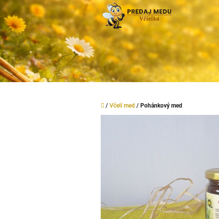
Prejsť
na
obsah
Domov
/
Včelí med
/
Pohánkový med