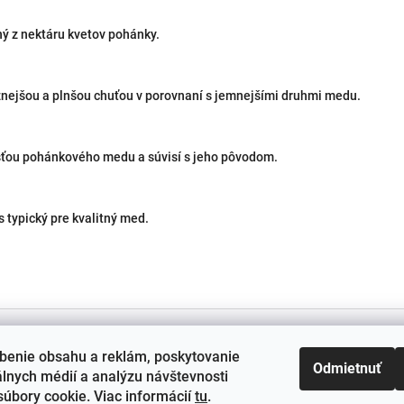
ý z nektáru kvetov pohánky.
nejšou a plnšou chuťou v porovnaní s jemnejšími druhmi medu.
sťou pohánkového medu a súvisí s jeho pôvodom.
s typický pre kvalitný med.
Vyhľadávanie
benie obsahu a reklám, poskytovanie
Odmietnuť
álnych médií a analýzu návštevnosti
úbory cookie. Viac informácií
tu
.