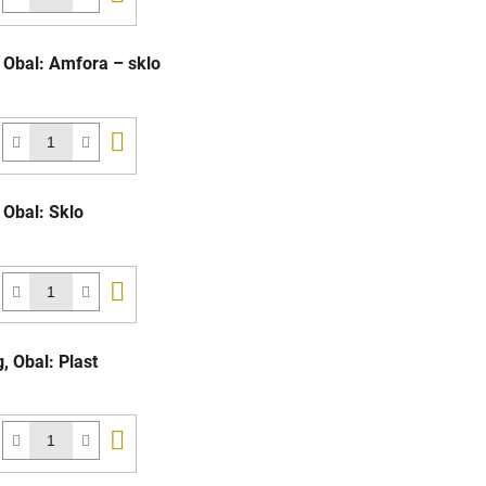
košíka
 Obal: Amfora – sklo
Do
košíka
 Obal: Sklo
Do
košíka
 Obal: Plast
Do
košíka