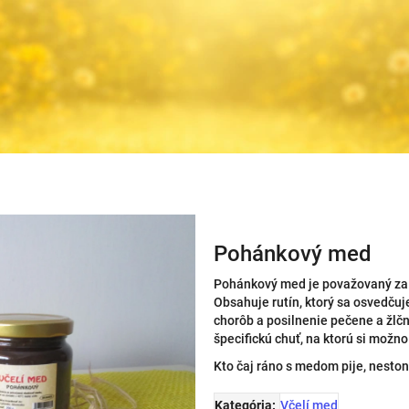
Pohánkový med
Pohánkový med je považovaný za 
Obsahuje rutín, ktorý sa osvedčuje
chorôb a posilnenie pečene a žlčn
špecifickú chuť, na ktorú si možno
Kto čaj ráno s medom pije, nestoná
Kategória
:
Včelí med