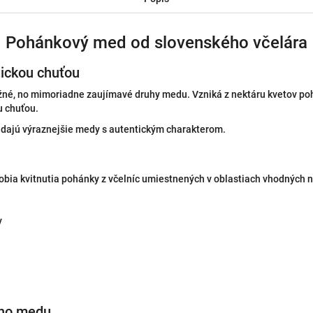
Pohánkový med od slovenského včelára
tickou chuťou
né, no mimoriadne zaujímavé druhy medu. Vzniká z nektáru kvetov poh
 chuťou.
ľadajú výraznejšie medy s autentickým charakterom.
a kvitnutia pohánky z včelníc umiestnených v oblastiach vhodných na
v
ého medu