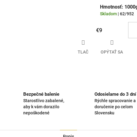
Hmotnosť: 1000g,
Skladom
| 62/952
€9
TLAČ
OPÝTAŤ SA
Bezpečné balenie
Odosielame do 3 dní
Starostlivo zabalené,
Rýchle spracovanie a
aby k vám dorazilo
doručenie po celom
nepoškodené
Slovensku
Popis