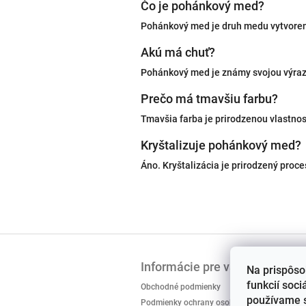
Čo je pohánkový med?
Pohánkový med je druh medu vytvoren
Akú má chuť?
Pohánkový med je známy svojou výraz
Prečo má tmavšiu farbu?
Tmavšia farba je prirodzenou vlastno
Kryštalizuje pohánkový med?
Áno. Kryštalizácia je prirodzený proce
Z
á
Informácie pre vás
p
Na prispôso
ä
funkcií soci
Obchodné podmienky
t
používame s
Podmienky ochrany osobných údajov