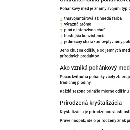
Pohánkový med je známy svojimi typi
tmavojantárová až hnedá farba
výrazná aróma
plná a intenzívna chuť
hustejšia konzistencia
jedinečný charakter ovplyvnený po
Jeho chuť sa odlišuje od jemných medo
prírodných produktov.
Ako vzniká pohánkový med
Počas kvitnutia pohánky včely zbierajú
tradičnej plodiny.
Každá sezóna prináša mierne odlišnú c
Prirodzená kryštalizácia
Kryštalizácia je prirodzenou vlastnos
Práve naopak, ide o prirodzený znak 