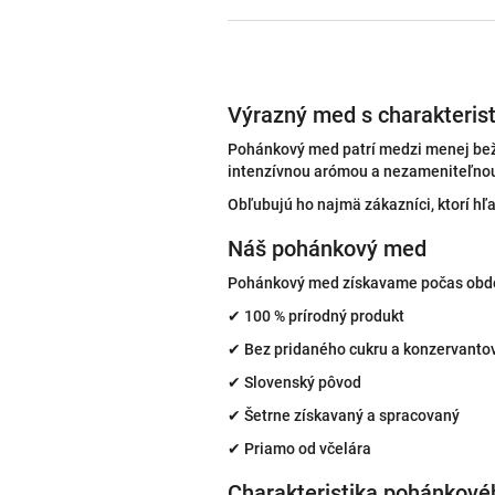
Výrazný med s charakteris
Pohánkový med patrí medzi menej bež
intenzívnou arómou a nezameniteľnou
Obľubujú ho najmä zákazníci, ktorí h
Náš pohánkový med
Pohánkový med získavame počas obdobi
✔ 100 % prírodný produkt
✔ Bez pridaného cukru a konzervanto
✔ Slovenský pôvod
✔ Šetrne získavaný a spracovaný
✔ Priamo od včelára
Charakteristika pohánkov