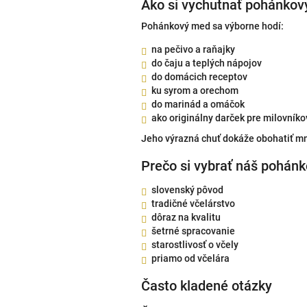
Ako si vychutnať pohánko
Pohánkový med sa výborne hodí:
na pečivo a raňajky
do čaju a teplých nápojov
do domácich receptov
ku syrom a orechom
do marinád a omáčok
ako originálny darček pre milovník
Jeho výrazná chuť dokáže obohatiť mn
Prečo si vybrať náš pohán
slovenský pôvod
tradičné včelárstvo
dôraz na kvalitu
šetrné spracovanie
starostlivosť o včely
priamo od včelára
Často kladené otázky