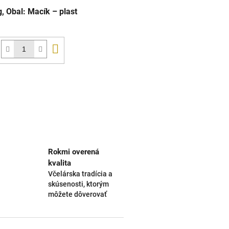
 Obal: Macík – plast
Do
košíka
Rokmi overená
kvalita
Včelárska tradícia a
skúsenosti, ktorým
môžete dôverovať