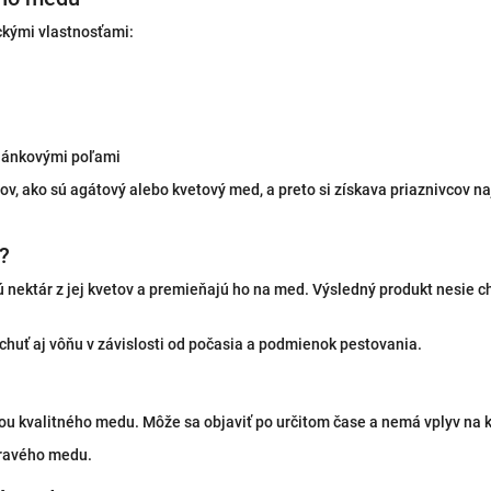
ckými vlastnosťami:
hánkovými poľami
v, ako sú agátový alebo kvetový med, a preto si získava priaznivcov 
?
 nektár z jej kvetov a premieňajú ho na med. Výsledný produkt nesie ch
huť aj vôňu v závislosti od počasia a podmienok pestovania.
ťou kvalitného medu. Môže sa objaviť po určitom čase a nemá vplyv na k
pravého medu.