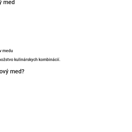
vý med
ov medu
ožstvo kulinárskych kombinácií.
kový med?