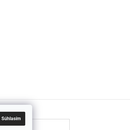
Súhlasím
Hľadať