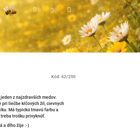
Nákupný
Hľadať
Prihlásenie
košík
Kód:
62/250
jeden z najzdravších medov.
 pri liečbe kŕčových žíl, cievnych
íku. Má typickú tmavú farbu a
 treba trošku privyknúť.
 a dlho žije :-)